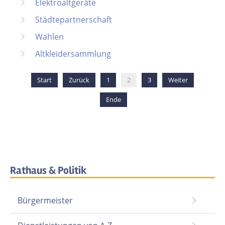
Elektroaltgeräte
Städtepartnerschaft
Wahlen
Altkleidersammlung
Start
Zurück
1
2
3
Weiter
Ende
Rathaus & Politik
Bürgermeister