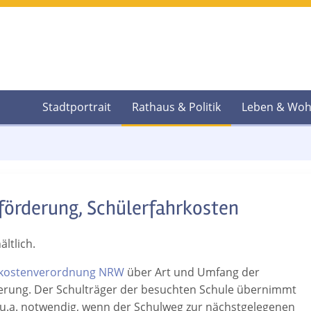
Stadtportrait
Rathaus & Politik
Leben & Wo
eförderung, Schülerfahrkosten
ltlich.
rkostenverordnung NRW
über Art und Umfang der
rderung. Der Schulträger der besuchten Schule übernimmt
 u.a. notwendig, wenn der Schulweg zur nächstgelegenen