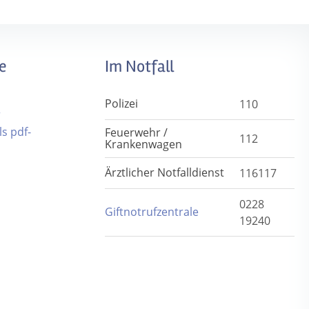
e
Im Notfall
Polizei
110
r
s pdf-
Feuerwehr /
112
Krankenwagen
Ärztlicher Notfalldienst
116117
0228
Giftnotrufzentrale
19240