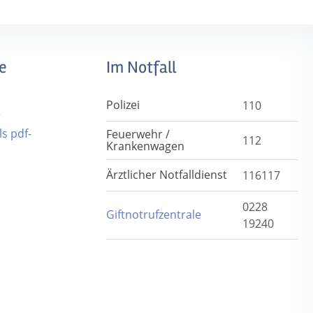
e
Im Notfall
Polizei
110
r
s pdf-
Feuerwehr /
112
Krankenwagen
Ärztlicher Notfalldienst
116117
0228
Giftnotrufzentrale
19240