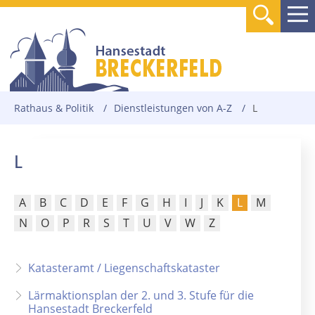
Rathaus & Politik
/
Dienstleistungen von A-Z
/
L
L
A
B
C
D
E
F
G
H
I
J
K
L
M
N
O
P
R
S
T
U
V
W
Z
Katasteramt / Liegenschaftskataster
Lärmaktionsplan der 2. und 3. Stufe für die
Hansestadt Breckerfeld