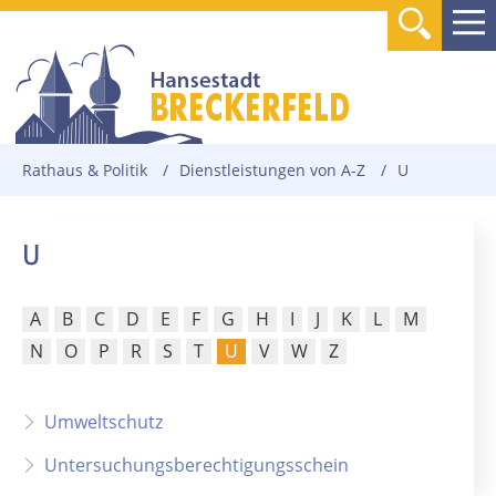
Rathaus & Politik
/
Dienstleistungen von A-Z
/
U
U
A
B
C
D
E
F
G
H
I
J
K
L
M
N
O
P
R
S
T
U
V
W
Z
Umweltschutz
Untersuchungsberechtigungsschein