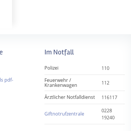
e
Im Notfall
Polizei
110
r
s pdf-
Feuerwehr /
112
Krankenwagen
Ärztlicher Notfalldienst
116117
0228
Giftnotrufzentrale
19240