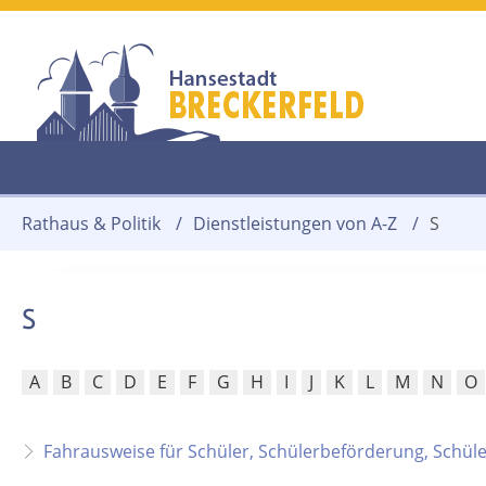
Rathaus & Politik
/
Dienstleistungen von A-Z
/
S
S
A
B
C
D
E
F
G
H
I
J
K
L
M
N
O
Fahrausweise für Schüler, Schülerbeförderung, Schül