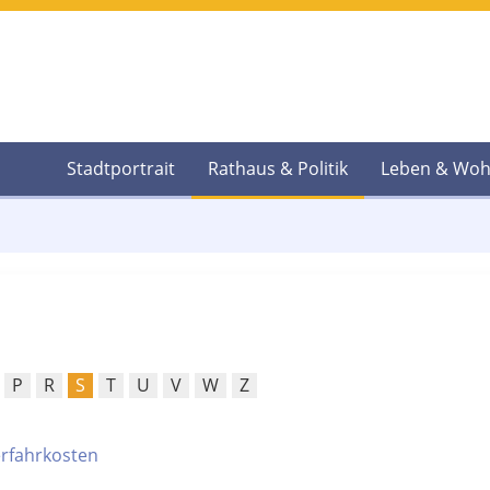
Stadtportrait
Rathaus & Politik
Leben & Wo
P
R
S
T
U
V
W
Z
erfahrkosten